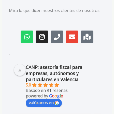
Mira lo que dicen nuestros clientes de nosotros:
W
I
P
E
M
h
n
h
n
a
a
s
o
v
p
t
t
n
e
-
s
a
e
l
m
‘
a
g
o
a
p
r
p
r
CANP: asesoría fiscal para
p
a
e
k
empresas, autónomos y
m
e
particulares en Valencia
d
5.0
Basado en 91 reseñas.
powered by
G
o
o
g
l
e
valóranos en