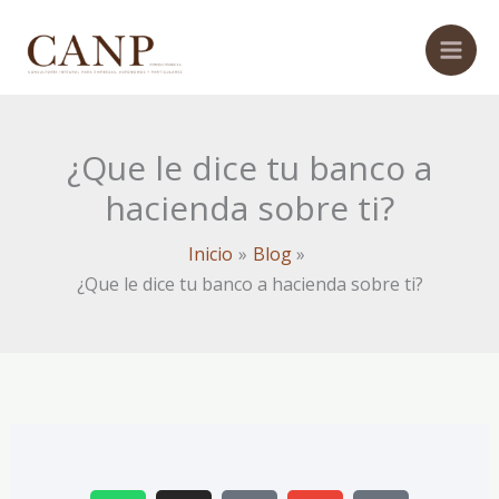
Ir
al
contenido
¿Que le dice tu banco a
hacienda sobre ti?
Inicio
Blog
¿Que le dice tu banco a hacienda sobre ti?
W
I
P
E
M