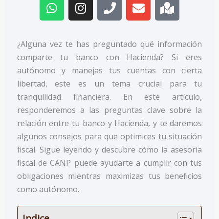
h
n
h
n
a
a
s
o
v
p
t
t
n
e
-
s
a
e
l
m
¿Alguna vez te has preguntado qué información
a
g
o
a
comparte tu banco con Hacienda? Si eres
p
r
p
r
autónomo y manejas tus cuentas con cierta
p
a
e
k
libertad, este es un tema crucial para tu
m
e
d
tranquilidad financiera. En este artículo,
responderemos a las preguntas clave sobre la
relación entre tu banco y Hacienda, y te daremos
algunos consejos para que optimices tu situación
fiscal. Sigue leyendo y descubre cómo la asesoría
fiscal de CANP puede ayudarte a cumplir con tus
obligaciones mientras maximizas tus beneficios
como autónomo.
Indice