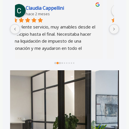
Cristina Cabadas Arteaga
hace 3 meses
el 
Un 
 
 y 
sito 