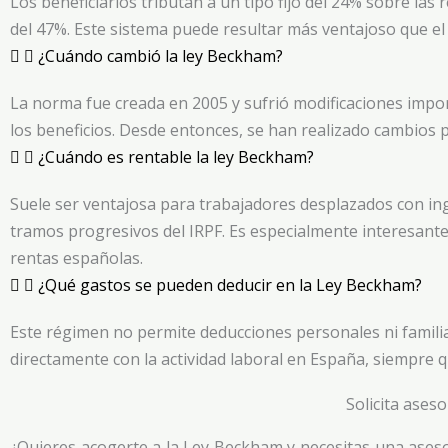
Los beneficiarios tributan a un tipo fijo del 24% sobre las r
del 47%. Este sistema puede resultar más ventajoso que el 
¿Cuándo cambió la ley Beckham?
La norma fue creada en 2005 y sufrió modificaciones impor
los beneficios. Desde entonces, se han realizado cambios p
¿Cuándo es rentable la ley Beckham?
Suele ser ventajosa para trabajadores desplazados con ing
tramos progresivos del IRPF. Es especialmente interesante 
rentas españolas.
¿Qué gastos se pueden deducir en la Ley Beckham?
Este régimen no permite deducciones personales ni familia
directamente con la actividad laboral en España, siempre q
Solicita ases
¿Quieres acogerte a la Ley Beckham y necesitas una ases