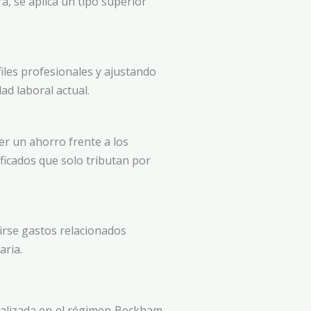
ra, se aplica un tipo superior
iles profesionales y ajustando
ad laboral actual.
er un ahorro frente a los
ficados que solo tributan por
irse gastos relacionados
aria.
ializada en el régimen Beckham