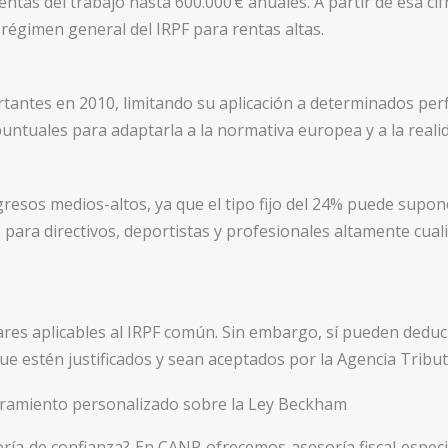
entas del trabajo hasta 600.000 € anuales. A partir de esa cif
régimen general del IRPF para rentas altas.
tantes en 2010, limitando su aplicación a determinados perf
untuales para adaptarla a la normativa europea y a la realid
resos medios-altos, ya que el tipo fijo del 24% puede supon
para directivos, deportistas y profesionales altamente cuali
res aplicables al IRPF común. Sin embargo, sí pueden deduc
ue estén justificados y sean aceptados por la Agencia Tribut
oramiento personalizado sobre la Ley Beckham​
oría de confianza? En CANP ofrecemos asesoría fiscal espec